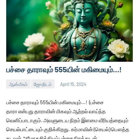
பச்சை தாராவும் 555யின் மகிமையும்…!
ஆன்மீகம்
ஜோதிடம்
April 15, 2024
Auser
No
comments
பச்சை தாராவும் 555யின் மகிமையும்…! (பச்சை
தாரா என்பது தாராவின் மிகவும் ஆற்றல் வாய்ந்த
வெளிப்பாடாகும். அவளுடைய நிறம் இளமை வீரியத்தையும்
செயல்பாட்டையும் குறிக்கிறது. கர்மாவின் (செயல்) பௌத்த
கடவுள் அமோகசித்தியும் பச்சை நிறத்துடன்