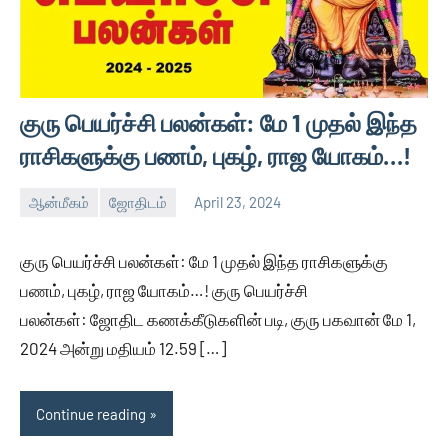
குரு பெயர்ச்சி பலன்கள்: மே 1 முதல் இந்த
ராசிகளுக்கு பணம், புகழ், ராஜ யோகம்…!
ஆன்மீகம்
ஜோதிடம்
April 23, 2024
Auser
No
comments
குரு பெயர்ச்சி பலன்கள்: மே 1 முதல் இந்த ராசிகளுக்கு
பணம், புகழ், ராஜ யோகம்…! குரு பெயர்ச்சி
பலன்கள்: ஜோதிட கணக்கீடுகளின் படி, குரு பகவான் மே 1,
2024 அன்று மதியம் 12.59 […]
Continue reading