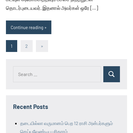
தொடர்புடையவர், இதனால் அவர்கள் ஒரே […]
Continue reading
Posts
Next
1
2
»
Posts
pagination
Recent Posts
தடையில்லா வருமானம் பெற 12 ராசி அன்பர்களும்
செய்யவேண்டிய பரிகாரம்…