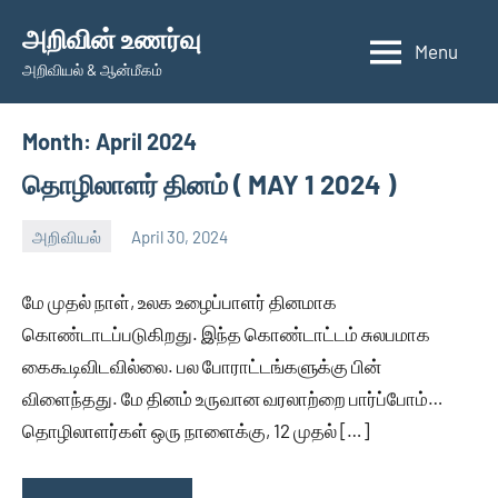
Skip
அறிவின் உணர்வு
to
Menu
அறிவியல் & ஆன்மீகம்
content
Month:
April 2024
தொழிலாளர் தினம் ( MAY 1 2024 )
அறிவியல்
April 30, 2024
Auser
No
comments
மே முதல் நாள், உலக உழைப்பாளர் தினமாக
கொண்டாடப்படுகிறது. இந்த கொண்டாட்டம் சுலபமாக
கைகூடிவிடவில்லை. பல போராட்டங்களுக்கு பின்
விளைந்தது. மே தினம் உருவான வரலாற்றை பார்ப்போம்…
தொழிலாளர்கள் ஒரு நாளைக்கு, 12 முதல் […]