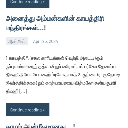
Continue reading
அனைத்து அம்மன்களின் காயத்திரி
மந்திரங்கள்…!
ஆன்மீகம்
April 25, 2024
Auser
No
comments
1.காயத்திரி (சகல காரியங்கள் வெற்றி அடைய) ஓம்
பூர்புவஸ்ஸுவஹ் தத்ஸ விதுர் வரேண்யம் பர்கோ தேவஸ்ய
தீமஹி தியோ யோனஹ் ப்ரசோதயாத் 2. துர்கை (ராகுதோஷ
நிவர்த்திக்காக) ஓம் காத்யாயனாய வித்மஹே கன்யகுமரி
தீமஹி […]
Continue reading
காமம் ஆன்மீகமானது …!