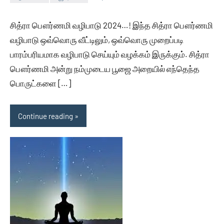
Auser
No
comments
சித்ரா பௌர்ணமி வழிபாடு 2024…! இந்த சித்ரா பௌர்ணமி
வழிபாடு ஒவ்வொரு வீட்டிலும், ஒவ்வொரு முறைப்படி
பாரம்பரியமாக வழிபாடு செய்யும் வழக்கம் இருக்கும். சித்ரா
பௌர்ணமி அன்று நம்முடைய பூஜை அறையில் எந்தெந்த
பொருட்களை […]
Continue reading