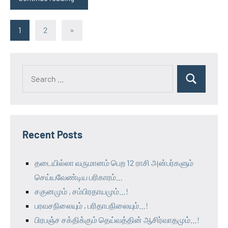
Posts
Next
1
2
»
Posts
pagination
Recent Posts
தடையில்லா வருமானம் பெற 12 ராசி அன்பர்களும்
செய்யவேண்டிய பரிகாரம்…
சகுனமும் , சம்பிரதாயமும்…!
பரவசநிலையும் , பரிதாபநிலையும்…!
பிரபஞ்ச சக்திக்கும் தெய்வத்தின் ஆசிர்வாதமும்…!