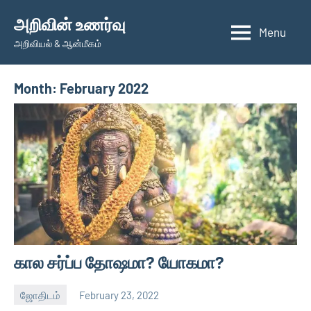
Skip
அறிவின் உணர்வு
to
Menu
அறிவியல் & ஆன்மீகம்
content
Month:
February 2022
கால சர்ப்ப தோஷமா? யோகமா?
ஜோதிடம்
February 23, 2022
Auser
No