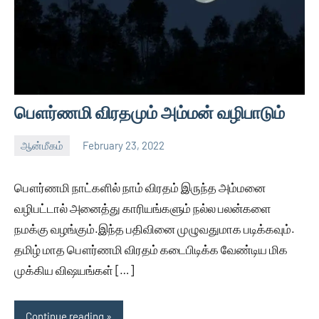
பௌர்ணமி விரதமும் அம்மன் வழிபாடும்
ஆன்மீகம்
February 23, 2022
Auser
No
comments
பௌர்ணமி நாட்களில் நாம் விரதம் இருந்த அம்மனை
வழிபட்டால் அனைத்து காரியங்களும் நல்ல பலன்களை
நமக்கு வழங்கும்.இந்த பதிவினை முழுவதுமாக படிக்கவும்.
தமிழ் மாத பௌர்ணமி விரதம் கடைபிடிக்க வேண்டிய மிக
முக்கிய விஷயங்கள் […]
Continue reading