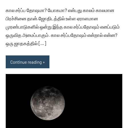
comments
கால சர்ப்ப தோஷமா? யோகமா? என்பது காலம் காலமான
பிரச்சினை தான்.ஜோதிடத்தில் உள்ள ஏராளமான
முரண்பாடுகளில் ஒன்று இந்த கால சர்ப்பதோஷம் எனப்படும்
ஒருவித அமைப்பாகும். கால சர்ப்பதோஷம் என்றால் என்ன?
ஒரு ஜாதகத்தில் […]
Continue reading