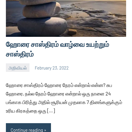
ஹோரை சாஸ்திரம் வாழ்வை உயற்றும்
சாஸ்திரம்
அறிவியல்
February 23, 2022
Auser
No
comments
ஹோரை சாஸ்திரம் ஹோரை நேரம் என்றால் என்ன? சுப
ஹோரை, நல்ல நேரம் ஹோரை என்றால் ஒரு நாளை 24
பங்காக பிரித்து அதில் சூரியன் முதலாக 7 தினங்களுக்கும்
உரிய கிரகத்தை ஒரு […]
Continue reading