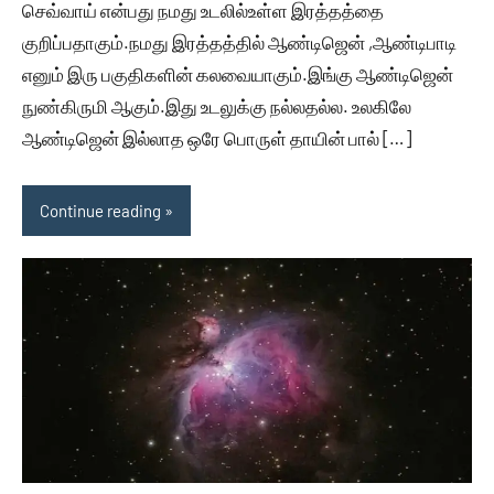
செவ்வாய் என்பது நமது உடலில்உள்ள இரத்தத்தை
குறிப்பதாகும்.நமது இரத்தத்தில் ஆண்டிஜென் ,ஆண்டிபாடி
எனும் இரு பகுதிகளின் கலவையாகும்.இங்கு ஆண்டிஜென்
நுண்கிருமி ஆகும்.இது உடலுக்கு நல்லதல்ல. உலகிலே
ஆண்டிஜென் இல்லாத ஒரே பொருள் தாயின் பால் […]
Continue reading